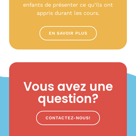
enfants de présenter ce qu’ils ont
appris durant les cours.
EN SAVOIR PLUS
Vous avez une
question?
CONTACTEZ-NOUS!